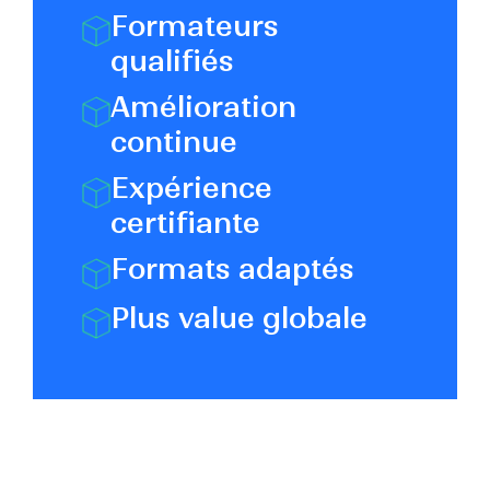
Formateurs
qualifiés
Amélioration
continue
Expérience
certifiante
Formats adaptés
Plus value globale