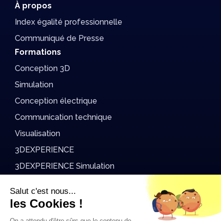
À propos
Index égalité professionnelle
Communiqué de Presse
Formations
Conception 3D
Simulation
Conception électrique
Communication technique
Visualisation
3DEXPERIENCE
3DEXPERIENCE Simulation
DriveWorks
Salut c'est nous...
AvenAo Academy
les Cookies !
On a attendu d'être sûrs que le contenu de