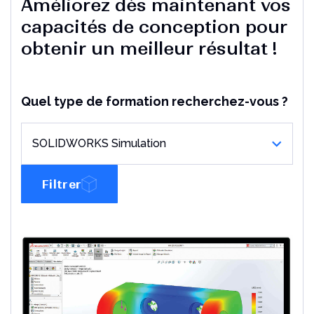
Améliorez dès maintenant vos
Un outil indispensable pour les utilisateurs de
Solidworks
capacités de conception pour
Lire l'article
obtenir un meilleur résultat !
Quel type de formation recherchez-vous ?
SOLIDWORKS Simulation
Filtrer