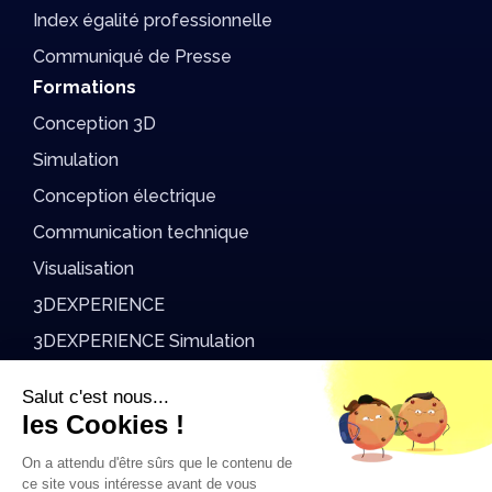
Index égalité professionnelle
Communiqué de Presse
Formations
Conception 3D
Simulation
Conception électrique
Communication technique
Visualisation
3DEXPERIENCE
3DEXPERIENCE Simulation
DriveWorks
Salut c'est nous...
AvenAo Academy
les Cookies !
On a attendu d'être sûrs que le contenu de
Support
ce site vous intéresse avant de vous