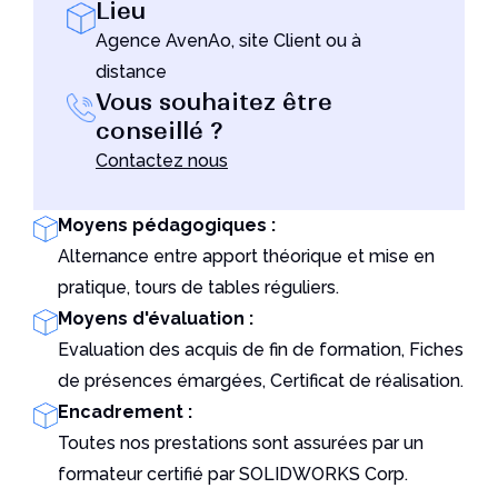
Lieu
Un outil indispensable pour les utilisateurs de
Solidworks
Agence AvenAo, site Client ou à
Lire l'article
distance
Vous souhaitez être
conseillé ?
Contactez nous
Moyens pédagogiques :
Alternance entre apport théorique et mise en
pratique, tours de tables réguliers.
Moyens d'évaluation :
Evaluation des acquis de fin de formation, Fiches
de présences émargées, Certificat de réalisation.
Encadrement :
Toutes nos prestations sont assurées par un
formateur certifié par SOLIDWORKS Corp.