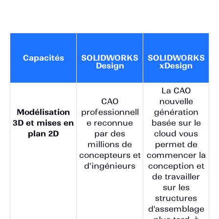
Capacités
SOLIDWORKS
SOLIDWORKS
Design
xDesign
La CAO
CAO
nouvelle
professionnell
génération
Modélisation
e reconnue
basée sur le
3D et mises en
par des
cloud vous
plan 2D
millions de
permet de
concepteurs et
commencer la
d'ingénieurs
conception et
de travailler
sur les
structures
d'assemblage