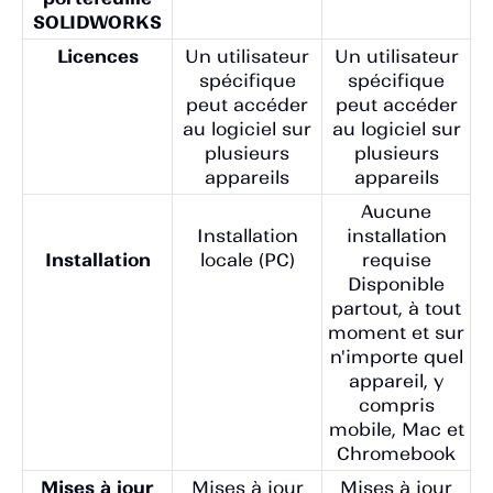
SOLIDWORKS
Licences
Un utilisateur
Un utilisateur
spécifique
spécifique
peut accéder
peut accéder
au logiciel sur
au logiciel sur
plusieurs
plusieurs
appareils
appareils
Aucune
Installation
installation
locale (PC)
requise
Installation
Disponible
partout, à tout
moment et sur
n'importe quel
appareil, y
compris
mobile, Mac et
Chromebook
Mises à jour
Mises à jour
Mises à jour