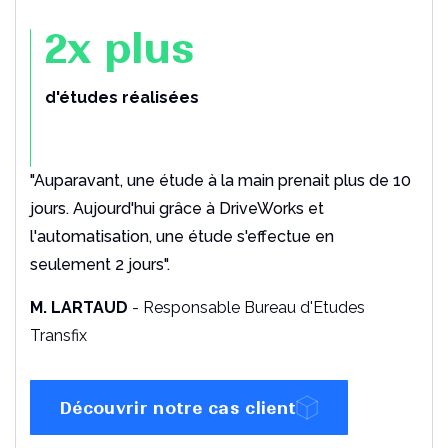
2x plus
d'études réalisées
rapide
"Auparavant, une étude à la main prenait plus de 10
- Responsable du bureau d’études
jours. Aujourd'hui grâce à DriveWorks et
d’Elogen
l'automatisation, une étude s'effectue en
- Dirigeant de la société Vaison
seulement 2 jours".
Sport
Découvrir notre cas client
M. LARTAUD
- Responsable Bureau d'Etudes
Transfix
Découvrir notre cas client
- Responsable d'étude
Découvrir notre cas client
Calculs