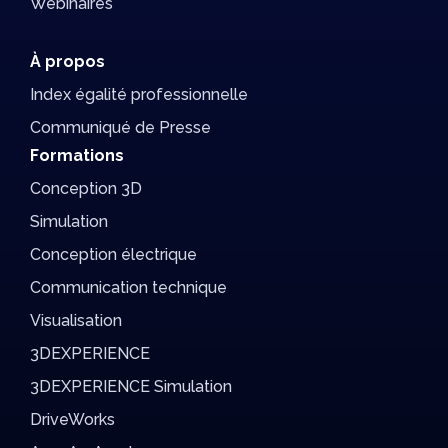
Contact
Solutions
SOLIDWORKS Design
SOLIDWORKS Design
DraftSight
Solutions partenaires
DriveWorks
SWOOD
Datakit
Iterop
Solidcam