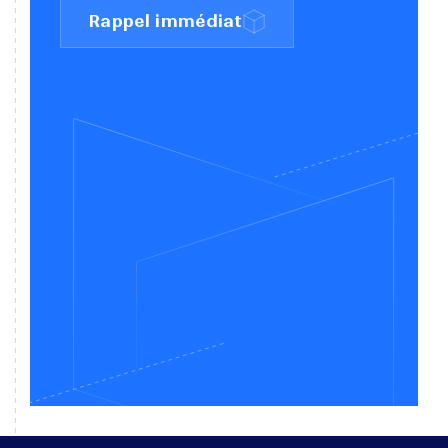
Comment optimiser votre
flux de travail avec
Driveworks Pro
Driveworks Pro est une solution
logicielle d’automatisation qui vous
permet réduire vos tâches répétitives et de
personnaliser votre flux de travail en
fonction de vos besoins spécifiques.
Découvrez notre article