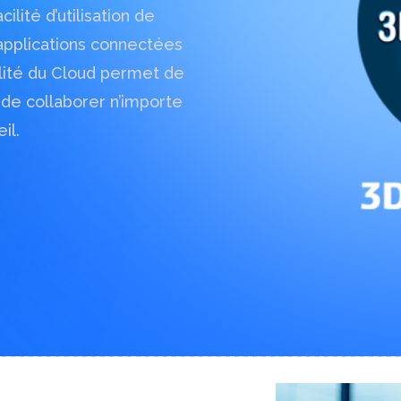
ilité d’utilisation de
pplications connectées
ntaires ?
lité du Cloud permet de
de collaborer n’importe
il.