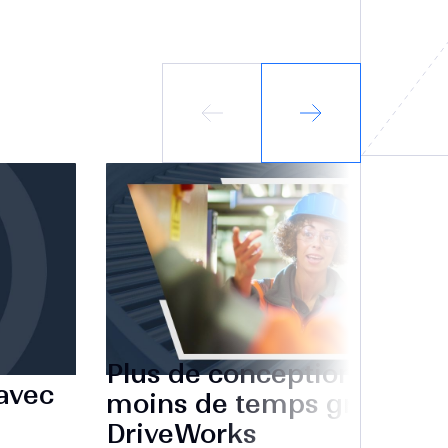
Plus de conceptions en
 avec
moins de temps grâce à
DriveWorks