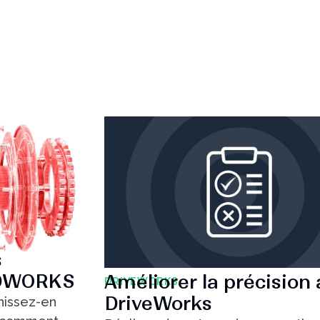
s
IDWORKS
Améliorer la précision
DRIVEWORKS
DriveWorks
nissez-en