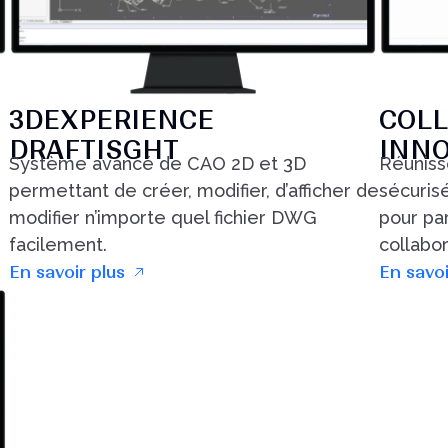
3DEXPERIENCE
COLL
DRAFTISGHT
INN
Système avancé de CAO 2D et 3D
Réuniss
permettant de créer, modifier, d’afficher de
sécuris
modifier n’importe quel fichier DWG
pour pa
facilement.
collabor
En savoir plus
En savoi