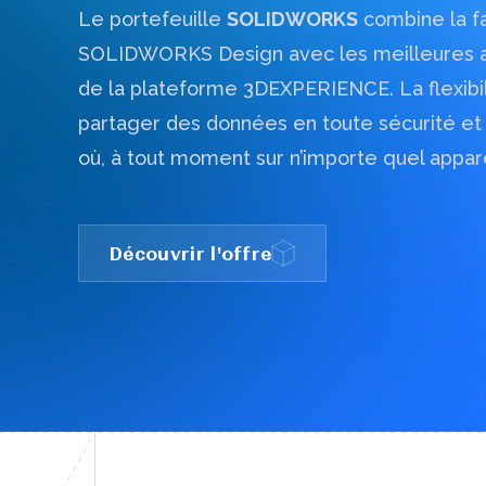
Le portefeuille
SOLIDWORKS
combine la fac
SOLIDWORKS Design avec les meilleures a
Vous souhaitez des informations compléme
de la plateforme
3D
EXPERIENCE. La flexibi
partager des données en toute sécurité et 
où, à tout moment sur n’importe quel appare
Découvrir l'offre