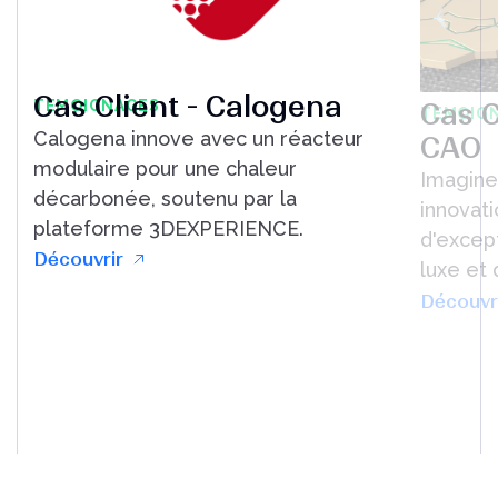
Cas Client - Calogena
TEMOIGNAGES
Cas C
TEMOIG
Calogena innove avec un réacteur
CAO
modulaire pour une chaleur
Imagine 
décarbonée, soutenu par la
innovati
plateforme 3DEXPERIENCE.
d'excep
Découvrir
luxe et 
Découvr