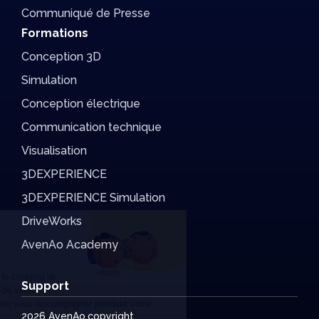
Communiqué de Presse
Formations
Conception 3D
Simulation
Conception électrique
Communication technique
Visualisation
3DEXPERIENCE
3DEXPERIENCE Simulation
DriveWorks
Salut c'est nous...
AvenAo Academy
les Cookies !
On a attendu d'être sûrs que le contenu de
Support
ce site vous intéresse avant de vous
déranger, mais on aimerait bien vous accompagner pendant votre
2026 AvenAo.copyright
visite...