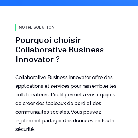
Améliorez la collaboration avec
NOTRE SOLUTION
le Cloud
Pourquoi choisir
Découvrez comment les PME adoptent de plus en
Collaborative Business
plus des plates-formes Cloud
Télécharger le PDF
Innovator ?
Collaborative Business Innovator offre des
applications et services pour rassembler les
collaborateurs. L’outil permet à vos équipes
de
créer des tableaux de bord et des
communautés sociales
. Vous pouvez
également partager des données en toute
Les 10 principales
sécurité.
fonctionnalités de DriveWorks