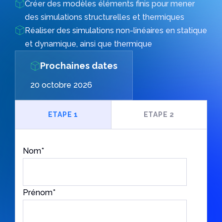
xDraftSight
Créer des modèles éléments finis pour mener
DriveWorks
des simulations structurelles et thermiques
Présentiel | Distanciel
Réaliser des simulations non-linéaires en statique
Swood
Comment installer Abaqus ?
et dynamique, ainsi que thermique
Présentiel | Distanciel
Le logiciel Abaqus est un outil d’analyse par éléments
finis
Prochaines dates
Lire l'article
20 octobre 2026
ETAPE 1
ETAPE 2
Situation | Profession
*
Nom
*
Votre démarche
*
Prénom
*
Téléphone
*