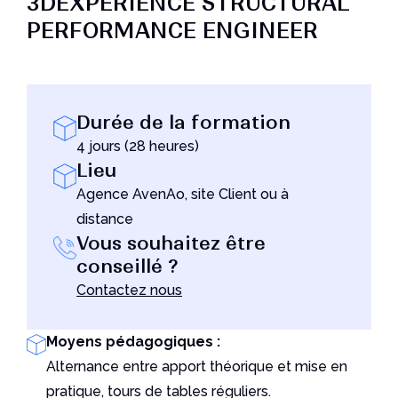
3DEXPERIENCE STRUCTURAL
Un outil indispensable pour les utilisateurs de
PERFORMANCE ENGINEER
Solidworks
Lire l'article
Durée de la formation
4 jours (28 heures)
Lieu
Agence AvenAo, site Client ou à
distance
Vous souhaitez être
conseillé ?
Contactez nous
Moyens pédagogiques :
Alternance entre apport théorique et mise en
pratique, tours de tables réguliers.