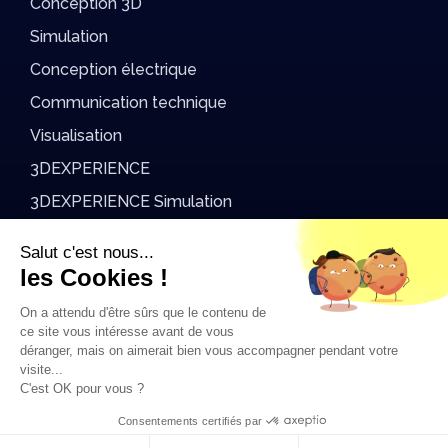
Conception 3D
Simulation
Conception électrique
Communication technique
Visualisation
3DEXPERIENCE
3DEXPERIENCE Simulation
DriveWorks
Salut c'est nous...
AvenAo Academy
les Cookies !
On a attendu d'être sûrs que le contenu de
Support
ce site vous intéresse avant de vous
déranger, mais on aimerait bien vous accompagner pendant votre
2026 AvenAo.copyright
visite...
C'est OK pour vous ?
Mentions légales
Données personnelles
CGV
CGV Formations
Accessibilité : partiellement conforme
Consentements certifiés par