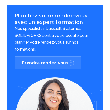
Planifiez votre rendez-vous
avec un expert formation !
Nos spécialistes Dassault Systèmes
SOLIDWORKS sont à votre écoute pour
planifier votre rendez-vous sur nos
formations.
Prendre rendez-vous