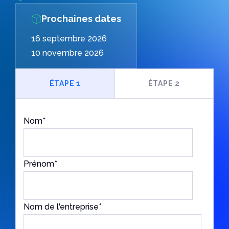
xDraftSight
DriveWorks
Prochaines dates
Présentiel | Distanciel
Swood
Comment installer Abaqus ?
16 septembre 2026
Présentiel | Distanciel
Le logiciel Abaqus est un outil d’analyse par éléments
10 novembre 2026
finis
Lire l'article
ÉTAPE 1
ÉTAPE 2
Situation | Profession
*
Nom
*
Votre démarche
*
Prénom
*
Téléphone
*
Nom de l'entreprise
*
Email
*