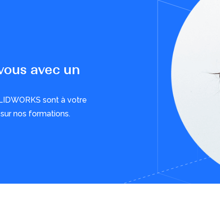
-vous avec un
OLIDWORKS sont à votre
 sur nos formations.