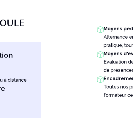
MOULE
Moyens péd
Alternance e
pratique, tour
Moyens d'év
tion
Evaluation de
de présences 
Encadremen
u à distance
Toutes nos p
re
formateur ce