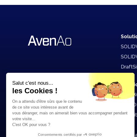
Soluti
SOLID
SOLID
DraftS
Salut c'est nous...
Contact
Soluti
les Cookies !
DriveW
On a attendu d'être sûrs que le contenu
SWOO
de ce site vous intéresse avant de
vous déranger, mais on aimerait bien vous accompagner pendant
Datakit
votre visite...
Iterop
C'est OK pour vous ?
Solidc
Consentements certifiés par