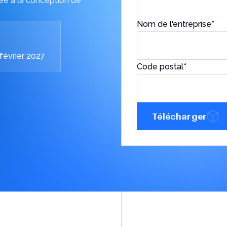
ée à la conception de
Nom de l'entreprise
*
Email
*
ntaires ?
février 2027
Code postal
*
J'obtiens
Télécharger