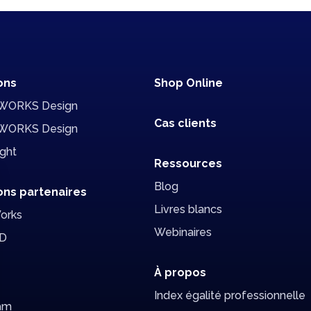
ons
Shop Online
WORKS Design
Cas clients
WORKS Design
ight
Ressources
Blog
ons partenaires
Livres blancs
orks
Webinaires
D
À propos
Index égalité professionnelle
am