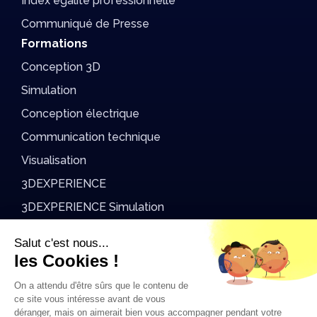
Index égalité professionnelle
Communiqué de Presse
Formations
Conception 3D
Simulation
Conception électrique
Communication technique
Visualisation
3DEXPERIENCE
3DEXPERIENCE Simulation
DriveWorks
Salut c'est nous...
AvenAo Academy
les Cookies !
On a attendu d'être sûrs que le contenu de
Support
ce site vous intéresse avant de vous
déranger, mais on aimerait bien vous accompagner pendant votre