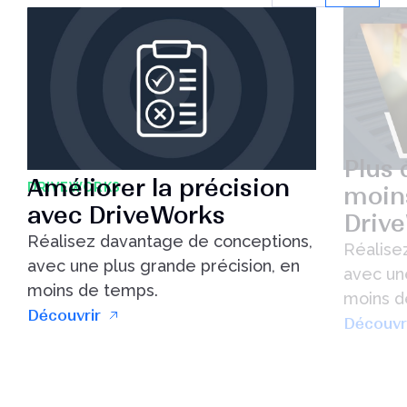
Plus 
Améliorer la précision
DRIVEWORKS
moin
avec DriveWorks
Driv
Réalisez davantage de conceptions,
Réalise
avec une plus grande précision, en
avec un
moins de temps.
moins d
Découvrir
Découvr