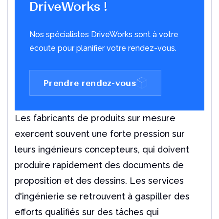
DriveWorks !
Nos spécialistes DriveWorks sont à votre
Améliorez la collaboration avec
écoute pour planifier votre rendez-vous.
le Cloud
Découvrez comment les PME adoptent de plus en
plus des plates-formes Cloud
Prendre rendez-vous
Télécharger le PDF
Les fabricants de produits sur mesure
exercent souvent une forte pression sur
leurs ingénieurs concepteurs, qui doivent
produire rapidement des documents de
proposition et des dessins. Les services
d'ingénierie se retrouvent à gaspiller des
Les 10 principales
fonctionnalités de DriveWorks
efforts qualifiés sur des tâches qui