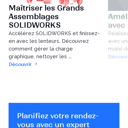
Maîtriser les Grands
Améli
Assemblages
DRIVEW
avec
SOLIDWORKS
Réalise
Accélérez SOLIDWORKS et finissez-
avec un
en avec les lenteurs. Découvrez
moins d
comment gérer la charge
graphique, nettoyer les ...
Découvr
Découvrir
Planifiez votre rendez-
vous avec un expert