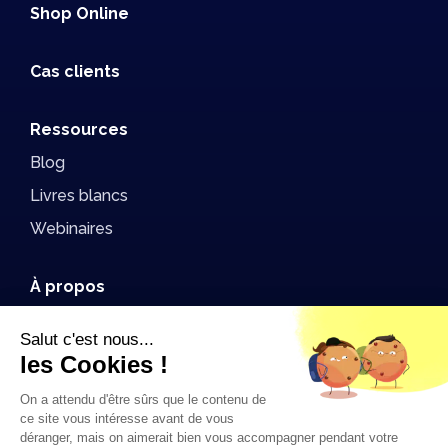
Shop Online
Cas clients
Ressources
Blog
Livres blancs
Webinaires
À propos
Index égalité professionnelle
Salut c'est nous...
Communiqué de Presse
les Cookies !
Formations
On a attendu d'être sûrs que le contenu de
Conception 3D
ce site vous intéresse avant de vous
déranger, mais on aimerait bien vous accompagner pendant votre
Simulation