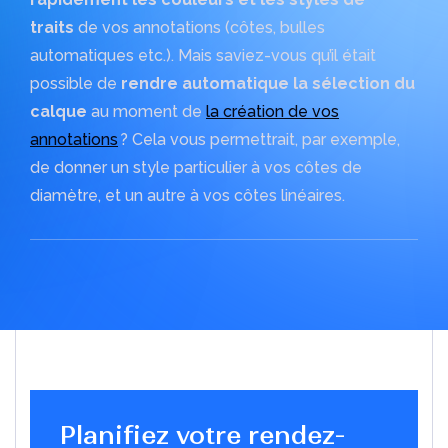
xDraftSight
DriveWorks
traits
de vos annotations (côtes, bulles
Présentiel | Distanciel
automatiques etc.). Mais saviez-vous qu’il était
Swood
Comment installer Abaqus ?
possible de
rendre automatique la sélection du
Présentiel | Distanciel
Le logiciel Abaqus est un outil d’analyse par éléments
calque
au moment de
la création de vos
finis
annotations
? Cela vous permettrait, par exemple,
Lire l'article
de donner un style particulier à vos côtes de
diamètre, et un autre à vos côtes linéaires.
Planifiez votre rendez-