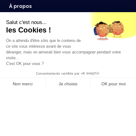
À propos
Index égalité professionnelle
Salut c'est nous...
Communiqué de Presse
les Cookies !
Formations
On a attendu d'être sûrs que le contenu de
Conception 3D
ce site vous intéresse avant de vous
déranger, mais on aimerait bien vous accompagner pendant votre
Simulation
visite...
C'est OK pour vous ?
Conception électrique
Consentements certifiés par
Communication technique
Non merci
Je choisis
OK pour moi
Visualisation
Axeptio consent
Plateforme de Gestion du Consentement : Personnalisez vos O
3DEXPERIENCE
Notre plateforme vous permet d'adapter et de gérer vos paramètr
3DEXPERIENCE Simulation
DriveWorks
AvenAo Academy