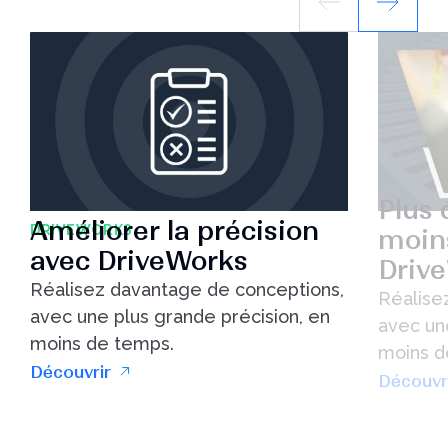
Plus 
Améliorer la précision
DRIVEWORKS
moin
avec DriveWorks
Driv
Réalisez davantage de conceptions,
Réalise
avec une plus grande précision, en
avec un
moins de temps.
moins d
Découvrir
Découvr