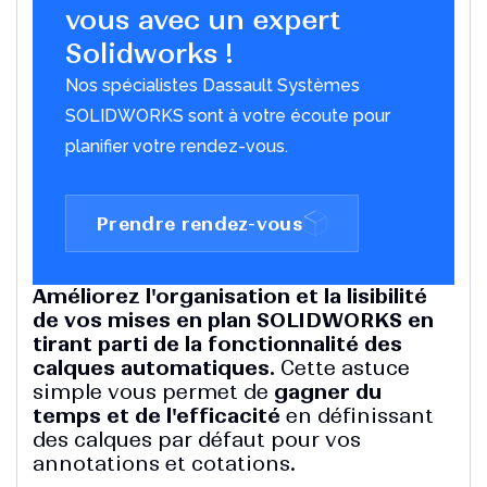
vous avec un expert
Solidworks !
Nos spécialistes Dassault Systèmes
Améliorez la collaboration avec
SOLIDWORKS sont à votre écoute pour
le Cloud
planifier votre rendez-vous.
Découvrez comment les PME adoptent de plus en
plus des plates-formes Cloud
Télécharger le PDF
Prendre rendez-vous
Améliorez l'organisation et la lisibilité
de vos mises en plan SOLIDWORKS en
tirant parti de la fonctionnalité des
calques automatiques.
Cette astuce
simple vous permet de
gagner du
temps et de l'efficacité
en définissant
des calques par défaut pour vos
Les 10 principales
annotations et cotations.
fonctionnalités de DriveWorks