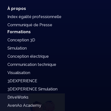
À propos
Index égalité professionnelle
Communiqué de Presse
Formations
Conception 3D
Simulation
Conception électrique
Communication technique
Visualisation
3DEXPERIENCE
3DEXPERIENCE Simulation
DriveWorks
Salut c'est nous...
AvenAo Academy
les Cookies !