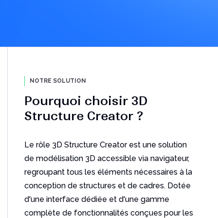
Améliorez la collaboration avec
le Cloud
Découvrez comment les PME adoptent de plus en
plus des plates-formes Cloud
NOTRE SOLUTION
Télécharger le PDF
Pourquoi choisir 3D
Structure Creator ?
Le rôle 3D Structure Creator est une solution
de modélisation 3D accessible via navigateur,
regroupant tous les éléments nécessaires à la
conception de structures et de cadres. Dotée
Les 10 principales
d'une interface dédiée et d'une gamme
fonctionnalités de DriveWorks
complète de fonctionnalités conçues pour les