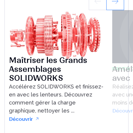
Maîtriser les Grands
Améli
Assemblages
DRIVEW
avec
SOLIDWORKS
Réalise
Accélérez SOLIDWORKS et finissez-
avec un
en avec les lenteurs. Découvrez
moins d
comment gérer la charge
graphique, nettoyer les ...
Découvr
Découvrir