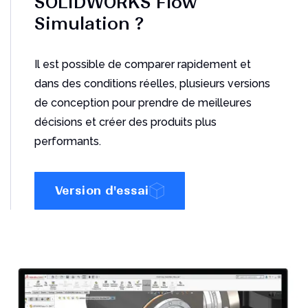
SOLIDWORKS Flow
Simulation ?
Améliorez la collaboration avec
Il est possible de comparer rapidement et
le Cloud
dans des conditions réelles, plusieurs versions
Découvrez comment les PME adoptent de plus en
de conception pour prendre de meilleures
plus des plates-formes Cloud
décisions et
créer des produits plus
Télécharger le PDF
performants
.
Version d'essai
Les 10 principales
fonctionnalités de DriveWorks