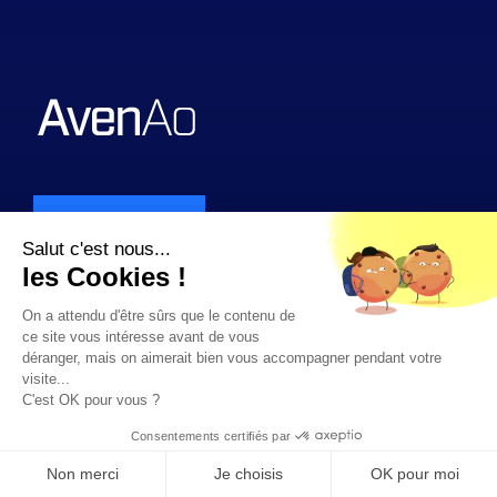
Contact
Salut c'est nous...
les Cookies !
On a attendu d'être sûrs que le contenu de
Solutions
ce site vous intéresse avant de vous
déranger, mais on aimerait bien vous accompagner pendant votre
SOLIDWORKS Design
visite...
C'est OK pour vous ?
SOLIDWORKS Design
Consentements certifiés par
DraftSight
Non merci
Je choisis
OK pour moi