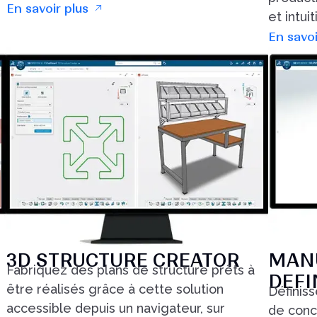
En savoir plus
et intui
En savoi
3D STRUCTURE CREATOR
MAN
Fabriquez des plans de structure prêts à
DEFI
être réalisés grâce à cette solution
Définiss
accessible depuis un navigateur, sur
de conc