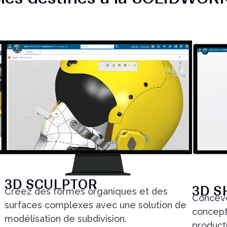
3D SCULPTOR
3D S
Créez des formes organiques et des
Conceve
surfaces complexes avec une solution de
concept
modélisation de subdivision.
product