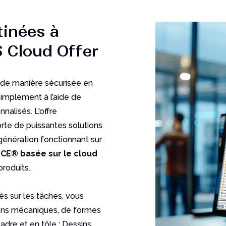
tinées à
Cloud Offer
 de manière sécurisée en
 simplement à l’aide de
nalisés. L'offre
e de puissantes solutions
énération fonctionnant sur
CE® basée sur le cloud
roduits.
axés sur les tâches, vous
ons mécaniques, de formes
adre et en tôle ; Dessins