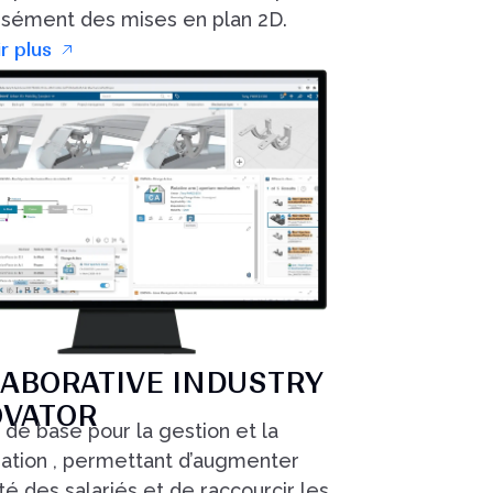
isément des mises en plan 2D.
r plus
ABORATIVE INDUSTRY
OVATOR
 de base pour la gestion et la
ration , permettant d’augmenter
cité des salariés et de raccourcir les