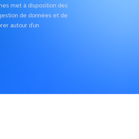
es met à disposition des
 gestion de données et de
ntaires ?
rer autour d’un