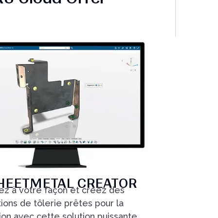
HEETMETAL CREATOR
z à votre façon et créez des
ions de tôlerie prêtes pour la
ion avec cette solution puissante