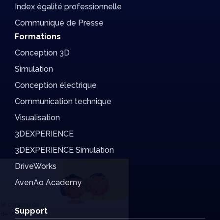
Index égalité professionnelle
Communiqué de Presse
Formations
Conception 3D
Simulation
Conception électrique
Communication technique
Visualisation
3DEXPERIENCE
3DEXPERIENCE Simulation
DriveWorks
Salut c'est nous...
AvenAo Academy
les Cookies !
On a attendu d'être sûrs que le contenu de
Support
ce site vous intéresse avant de vous