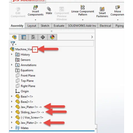
Améliorez la collaboration avec
le Cloud
Découvrez comment les PME adoptent de plus en
plus des plates-formes Cloud
Télécharger le PDF
Les 10 principales
fonctionnalités de DriveWorks