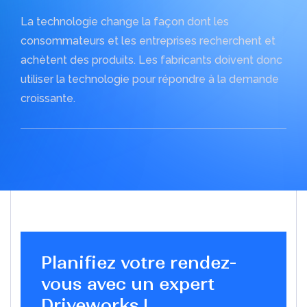
xDraftSight
DriveWorks
La technologie change la façon dont les
Présentiel | Distanciel
consommateurs et les entreprises recherchent et
Swood
Comment installer Abaqus ?
achètent des produits. Les fabricants doivent donc
Présentiel | Distanciel
Le logiciel Abaqus est un outil d’analyse par éléments
utiliser la technologie pour répondre à la demande
finis
croissante.
Lire l'article
Planifiez votre rendez-
vous avec un expert
Driveworks !