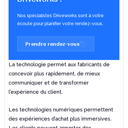
Nos spécialistes Driveworks sont à votre
écoute pour planifier votre rendez-vous.
Améliorez la collaboration avec l
Cloud
Prendre rendez-vous
Découvrez comment les PME adoptent de plus en plu
des plates-formes Cloud
Télécharger le PDF
La technologie permet aux fabricants de
concevoir plus rapidement, de mieux
communiquer et de transformer
l’expérience du client.
Les technologies numériques permettent
des expériences d’achat plus immersives.
Les 10 principales fonctionnalité
Les clients peuvent apporter des