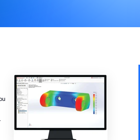
ntaires ?
ou
l