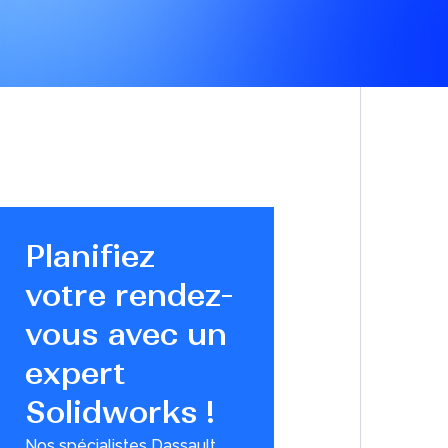
Prendre rendez-vous
Planifiez
votre rendez-
vous avec un
expert
Solidworks !
Nos spécialistes Dassault